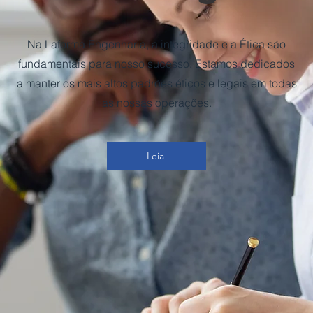
Na Laforma Engenharia, a integridade e a Ética são
fundamentais para nosso sucesso. Estamos dedicados
a manter os mais altos padrões éticos e legais em todas
as nossas operações.
Leia